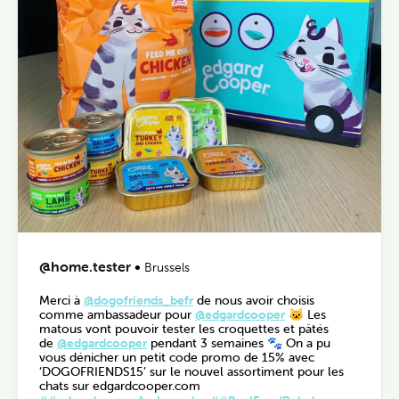
@home.tester
•
Brussels
Merci à
@dogofriends_befr
de nous avoir choisis
comme ambassadeur pour
@edgardcooper
🐱 Les
matous vont pouvoir tester les croquettes et pâtés
de
@edgardcooper
pendant 3 semaines 🐾 On a pu
vous dénicher un petit code promo de 15% avec
‘DOGOFRIENDS15’ sur le nouvel assortiment pour les
chats sur edgardcooper.com