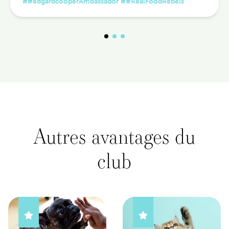
##edgardcooperAmbassador
##RealFoodRebels
Autres avantages du
club